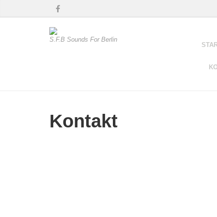
S.F.B Sounds For Berlin
STA
K
Kontakt